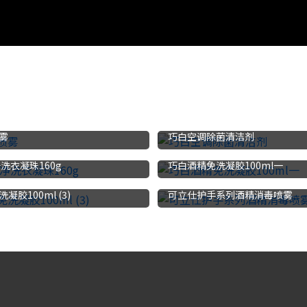
雾
巧白空调除菌清洁剂
洗衣凝珠160g
巧白酒精免洗凝胶100ml一
胶100ml (3)
可立仕护手系列酒精消毒喷雾