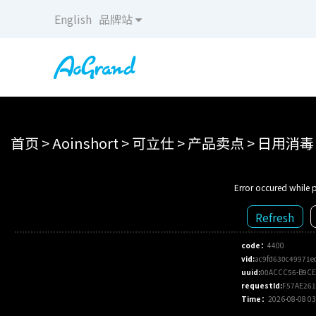
English
品牌站
首页
>
Aoinshort
>
可立仕
>
产品卖点
>
日用消毒
Error occured while p
Refresh
code：
4400
vid:
ac9fd630c49971e
uuid:
00ACCC56-B9CE
requestId:
F57AE261
Time：
2026-08-08 03