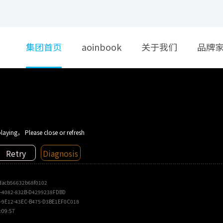
集团首页
aoinbook
关于我们
品牌
laying， Please close or refresh
Retry
Diagnosis
dacb56632b68f0102
-4082-832B-D4299238FDBD
-9E12-43EC-B475-D3BE1EF0C018
:09:57