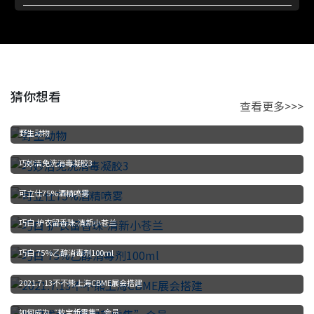
猜你想看
查看更多>>>
野生动物
巧妙洁免洗消毒凝胶3
可立仕75%酒精喷雾
巧白 护衣留香珠-清新小苍兰
巧白 75%乙醇消毒剂100ml
2021.7.13不不熊上海CBME展会搭建
如何成为“敖宝新零售”会员