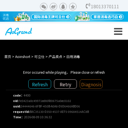
18013370111
首页
>
Aoinshort
>
可立仕
>
产品卖点
>
日用消毒
Error occured while playing， Please close or refresh
Refresh
Retry
Diagnosis
code：
4400
vid:
7e3423a0c49971ed80fd0675a0ec0102
uuid:
34444646-8FBF-450B-A0A8-D9D6466ABD06
requestId:
BAC35130-D350-4537-AEF5-09684514AC8B
Time：
2026-08-09 10:36:32