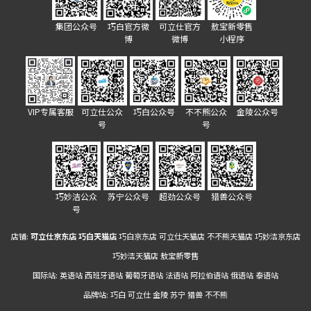
集团公众号
巧白官方微
可立仕官方
敖宝新零售
博
微博
小程序
VIP专属客服
可立仕公众
巧白公众号
不不熊公众
金陵公众号
号
号
巧妙洁公众
苏宁公众号
超劲公众号
猎兽公众号
号
店铺:
可立仕京东店
巧白天猫店
巧白京东店
可立仕天猫店
不不熊天猫店
巧妙洁京东店
巧妙洁天猫店
敖宝新零售
国际站:
英语站
西班牙语站
葡萄牙语站
法语站
阿拉伯语站
俄语站
泰语站
品牌站:
巧白
可立仕
金陵
苏宁
猎兽
不不熊