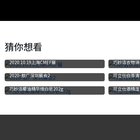
猜你想看
2020.10.19上海CMEF展
巧妙洁衣物消
2020-敖广深圳展会2
可立仕白茶清
巧妙洁椰油精华增白皂202g
可立仕酒精湿巾2