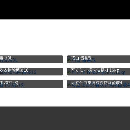
毒液3L
巧白 留香珠
欢衣物除菌液16
可立仕 柠檬洗洁精-1.16kg
0抽 (3)
可立仕白茶清欢衣物除菌液4