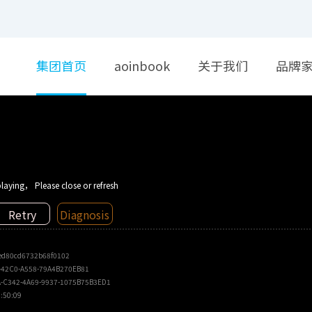
集团首页
aoinbook
关于我们
品牌
laying， Please close or refresh
Retry
Diagnosis
ed80cd6732b68f0102
-42C0-A558-79A4B270EB81
-C342-4A69-9937-1075B75B3ED1
:50:09