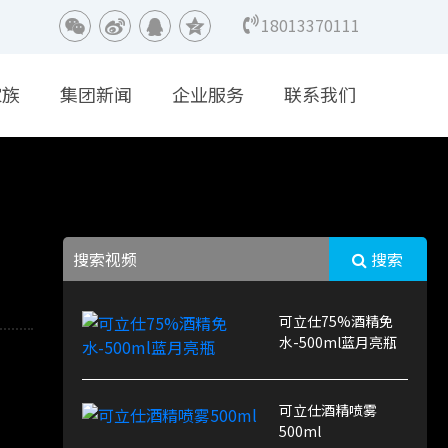
18013370111
家族
集团新闻
企业服务
联系我们
搜索
可立仕75%酒精免
水-500ml蓝月亮瓶
可立仕酒精喷雾
500ml