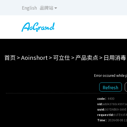
English
品牌站
首页
>
Aoinshort
>
可立仕
>
产品卖点
>
日用消毒
Error occured while p
Refresh
code：
4400
vid:
add43780c49971
uuid:
307DAB09-389E
requestId:
91FE93FA
Time：
2026-08-08 11