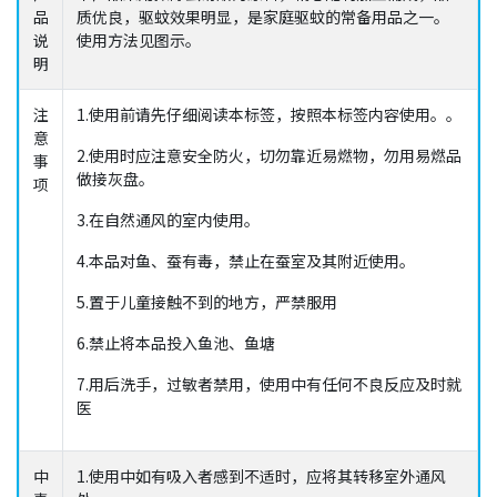
品
质优良，驱蚊效果明显，是家庭驱蚊的常备用品之一。
说
使用方法见图示。
明
注
1.使用前请先仔细阅读本标签，按照本标签内容使用。。
意
2.使用时应注意安全防火，切勿靠近易燃物，勿用易燃品
事
做接灰盘。
项
3.在自然通风的室内使用。
4.本品对鱼、蚕有毒，禁止在蚕室及其附近使用。
5.置于儿童接触不到的地方，严禁服用
6.禁止将本品投入鱼池、鱼塘
7.用后洗手，过敏者禁用，使用中有任何不良反应及时就
医
中
1.使用中如有吸入者感到不适时，应将其转移室外通风