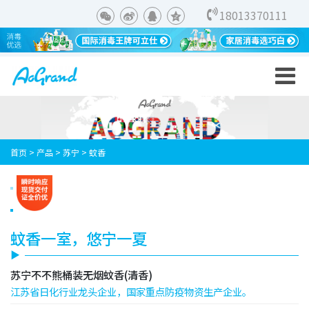
18013370111
首页
>
产品
>
苏宁
>
蚊香
蚊香一室，悠宁一夏
苏宁不不熊桶装无烟蚊香(清香)
江苏省日化行业龙头企业，国家重点防疫物资生产企业。