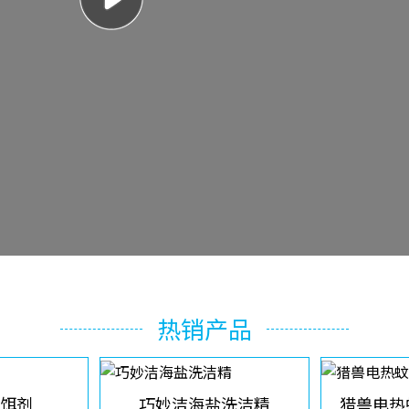
热销产品
饵剂
巧妙洁海盐洗洁精
猎兽电热蚊