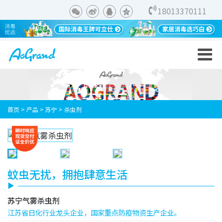
18013370111
首页
>
产品
>
苏宁
>
杀虫剂
蚊虫无扰，拥抱肆意生活
苏宁气雾杀虫剂
江苏省日化行业龙头企业，国家重点防疫物资生产企业。