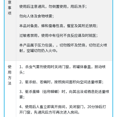
意
使用后注意通风，勿倒置使用，用后洗手；
事
项
勿向人体及食物喷雾；
本品对鱼类、蜂和蚕毒性高，餐室及其附近禁用；
过敏者禁用，使用中有任何不良反应请及时就医；
本产品属于压力包装，，切勿毁坏及焚烧，切勿近火喷
射，空罐切勿扔入火中。
使
1、杀虫气雾剂使用时关闭门窗，将罐体垂直，掀动喷
用
头；
方
2、驱杀蚊、苍蝇时，按照房间面积向空间适量喷雾；
法
3、驱杀蜚蜂（俗称蟑螂）时，向其出没或栖息处适量喷
雾；
4、使用后人畜立即离开房间，关闭窗门，20分钟后打
开门窗，先通风后方可再次进入房间。