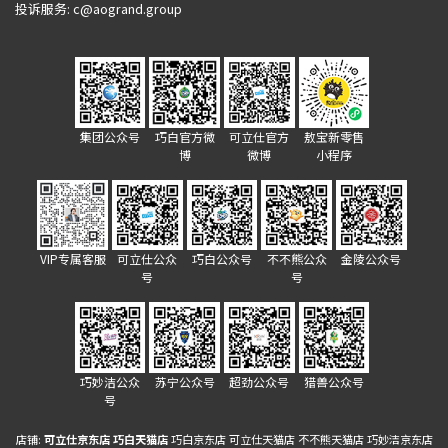
投诉服务: c@aogrand.group
集团公众号
巧白官方微
可立仕官方
敖宝新零售
博
微博
小程序
VIP专属客服
可立仕公众
巧白公众号
不不熊公众
金陵公众号
号
号
巧妙洁公众
苏宁公众号
超劲公众号
猎兽公众号
号
店铺:
可立仕京东店
巧白天猫店
巧白京东店
可立仕天猫店
不不熊天猫店
巧妙洁京东店