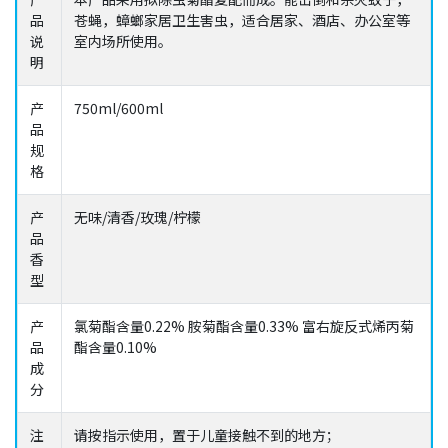
品
苍蝇，蟑螂家居卫生害虫，适合居家、酒店、办公室等
说
室内场所使用。
明
产
750ml/600ml
品
规
格
产
无味/清香/玫瑰/柠檬
品
香
型
产
氯菊酯含量0.22% 胺菊酯含量0.33% 富右旋反式烯丙菊
品
酯含量0.10%
成
分
注
请按指示使用，置于儿童接触不到的地方；