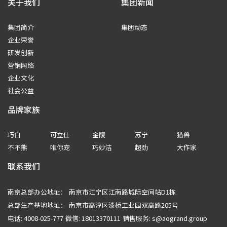
集团简介
集团动态
企业荣誉
研发创新
营销网络
企业文化
社会公益
品牌家族
巧白
可立仕
金陵
苏宁
猎兽
不不熊
唯你宠
巧妙洁
超劲
大作家
联系我们
南京总部办公地址：
南京市江宁区江南路城际空间站D1栋
总部生产基地地址：
南京市高淳区漆桥工业园双高路205号
电话: 4008-025-777
微信: 18013370111
销售服务: s@aogrand.group