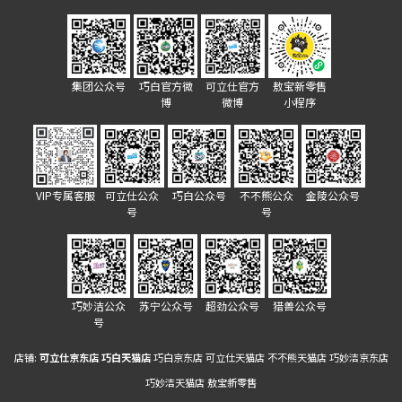
集团公众号
巧白官方微
可立仕官方
敖宝新零售
博
微博
小程序
VIP专属客服
可立仕公众
巧白公众号
不不熊公众
金陵公众号
号
号
巧妙洁公众
苏宁公众号
超劲公众号
猎兽公众号
号
店铺:
可立仕京东店
巧白天猫店
巧白京东店
可立仕天猫店
不不熊天猫店
巧妙洁京东店
巧妙洁天猫店
敖宝新零售