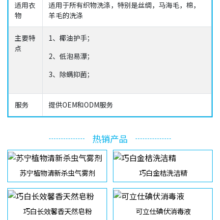
适用衣
适用于所有织物洗涤，特别是丝绸，马海毛，棉，
物
羊毛的洗涤
主要特
1、椰油护手；
点
2、低泡易漂；
3、除螨抑菌；
服务
提供OEM和ODM服务
热销产品
苏宁植物清新杀虫气雾剂
巧白金桔洗洁精
巧白长效馨香天然皂粉
可立仕碘伏消毒液