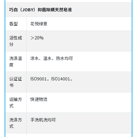
巧白（JOBY）抑菌除螨天然皂液
香型
花悦绿意
活性成
＞20%
分
洗涤温
凉水、温水、热水均可
度
认证证
ISO9001，ISO14001，
书
运输方
快递物流
式
洗涤方
手洗机洗均可
式