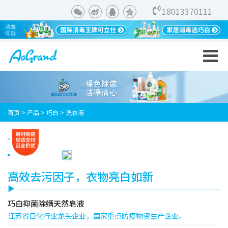
18013370111
首页
>
产品
>
巧白
>
洗衣液
高效去污因子，衣物亮白如新
巧白抑菌除螨天然皂液
江苏省日化行业龙头企业，国家重点防疫物资生产企业。