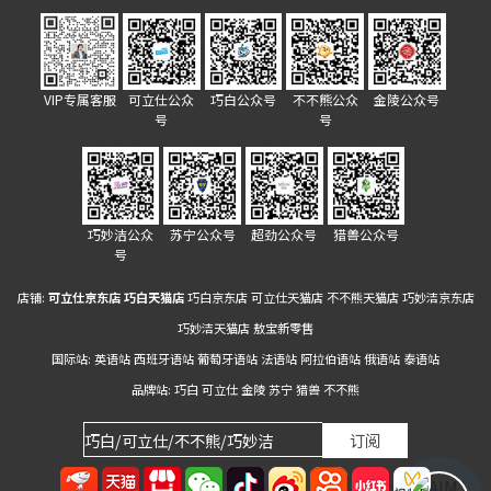
VIP专属客服
可立仕公众
巧白公众号
不不熊公众
金陵公众号
号
号
巧妙洁公众
苏宁公众号
超劲公众号
猎兽公众号
号
店铺:
可立仕京东店
巧白天猫店
巧白京东店
可立仕天猫店
不不熊天猫店
巧妙洁京东店
巧妙洁天猫店
敖宝新零售
国际站:
英语站
西班牙语站
葡萄牙语站
法语站
阿拉伯语站
俄语站
泰语站
品牌站:
巧白
可立仕
金陵
苏宁
猎兽
不不熊