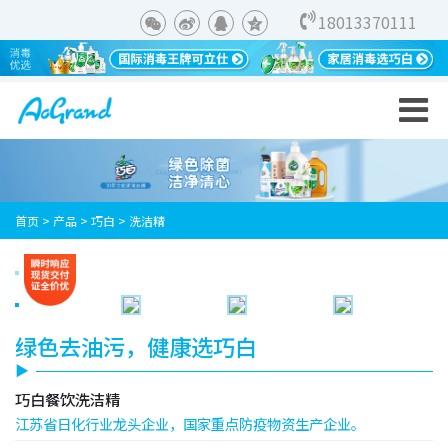
18013370111
首页
>
产品
>
巧白
>
洗洁精
绿色去油污，健康选巧白
巧白餐饮洗洁精
江苏省日化行业龙头企业，国家重点防疫物资生产企业。