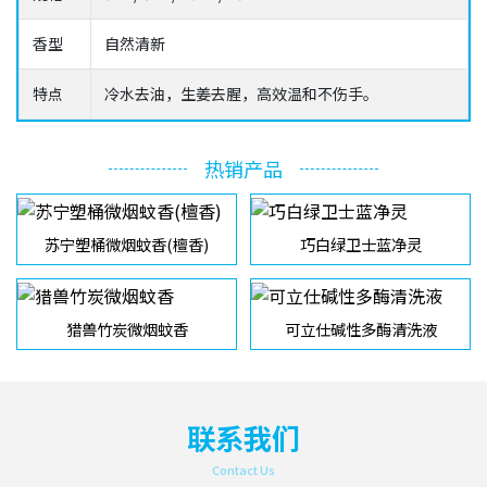
香型
自然清新
特点
冷水去油，生姜去腥，高效温和不伤手。
热销产品
苏宁塑桶微烟蚊香(檀香)
巧白绿卫士蓝净灵
猎兽竹炭微烟蚊香
可立仕碱性多酶清洗液
联系我们
Contact Us