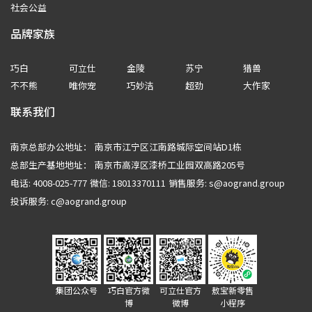
社会公益
品牌家族
巧白
可立仕
金陵
苏宁
猎兽
不不熊
唯你宠
巧妙洁
超劲
大作家
联系我们
南京总部办公地址：
南京市江宁区江南路城际空间站D1栋
总部生产基地地址：
南京市高淳区漆桥工业园双高路205号
电话: 4008-025-777
微信: 18013370111
销售服务: s@aogrand.group
投诉服务: c@aogrand.group
集团公众号
巧白官方微
可立仕官方
敖宝新零售
博
微博
小程序